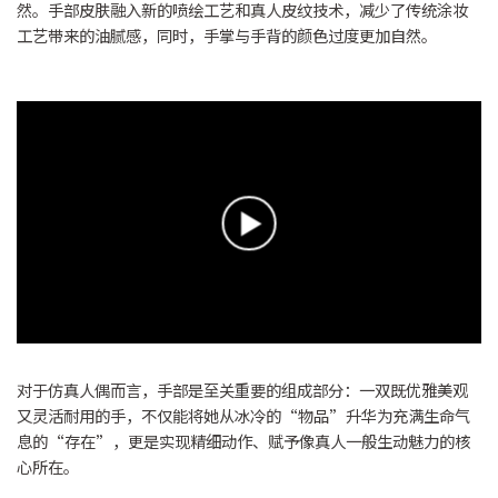
然。手部皮肤融入新的喷绘工艺和真人皮纹技术，减少了传统涂妆
工艺带来的油腻感，同时，手掌与手背的颜色过度更加自然。
对于仿真人偶而言，手部是至关重要的组成部分：一双既优雅美观
又灵活耐用的手，不仅能将她从冰冷的“物品”升华为充满生命气
息的“存在”，更是实现精细动作、赋予像真人一般生动魅力的核
心所在。