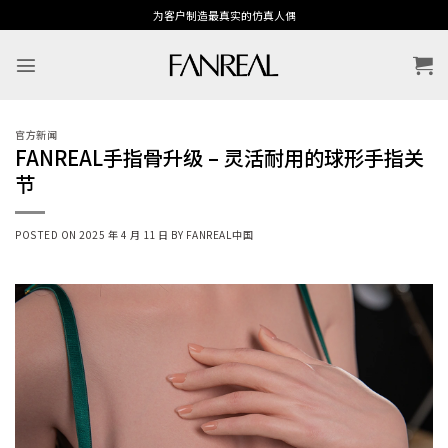
跳
为客户制造最真实的仿真人偶
到
内
容
官方新闻
FANREAL手指骨升级 – 灵活耐用的球形手指关
节
POSTED ON
2025 年 4 月 11 日
BY
FANREAL中国