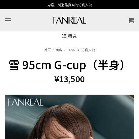
跳
为客户制造最真实的仿真人偶
到
内
容
筛选
首页
/
商店
/
FANREAL仿真人偶
雪 95cm G-cup（半身）
¥
13,500