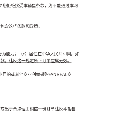
如果您拒绝接受本销售条款，则不能通过本网
用包含这些条款和政策。
行为能力；（c）居住在中华人民共和国。
如
条款。违反这一规定所下订单应属无效。
目的或其他商业利益采购FANREAL商
品，或出于合法理由相信一份订单违反本销售