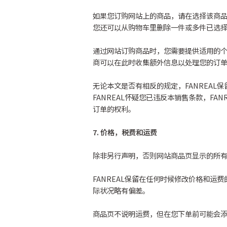
如果您订购网站上的商品，请在选择该商
您还可以从购物车里删除一件或多件已选
通过网站订购商品时，您需要提供适用的个人
商可以在此时收集额外信息以处理您的订
无论本文是否有相反的规定，FANREA
FANREAL怀疑您已违反本销售条款，F
订单的权利。
7. 价格，税费和运费
除非另行声明，否则网站商品页显示的所有
FANREAL保留在任何时候修改价格和
际状况略有偏差。
商品页不说明运费，但在您下单前可能会