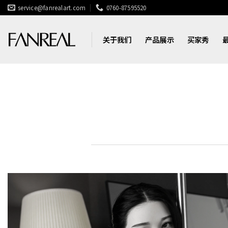
跳
service@fanrealart.com
0760-87595520
到
内
关于我们
产品展示
买家秀
容